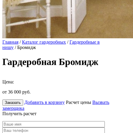
Главная
/
Каталог гардеробных
/
Гардеробные в
нишу
/ Бромидж
Гардеробная Бромидж
Цена:
от 36 000
руб.
Добавить в корзину
Расчет цены
Вызвать
Заказать
замерщика
Получить расчет