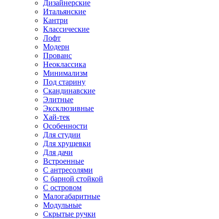
Дизайнерские
Итальянские
Кантри
Классические
Лофт
Модерн
Прованс
Неоклассика
Минимализм
Под старину
Скандинавские
Элитные
Эксклюзивные
Хай-тек
Особенности
Для студии
Для хрущевки
Для дачи
Встроенные
С антресолями
С барной стойкой
С островом
Малогабаритные
Модульные
Скрытые ручки