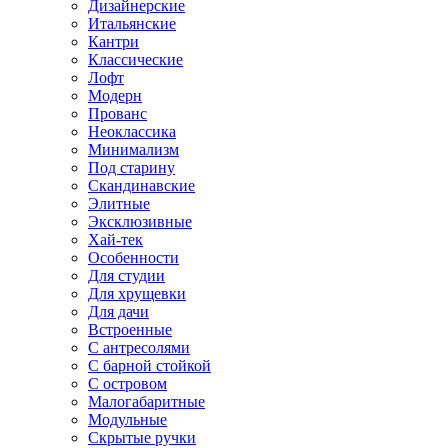
Дизайнерские
Итальянские
Кантри
Классические
Лофт
Модерн
Прованс
Неоклассика
Минимализм
Под старину
Скандинавские
Элитные
Эксклюзивные
Хай-тек
Особенности
Для студии
Для хрущевки
Для дачи
Встроенные
С антресолями
С барной стойкой
С островом
Малогабаритные
Модульные
Скрытые ручки