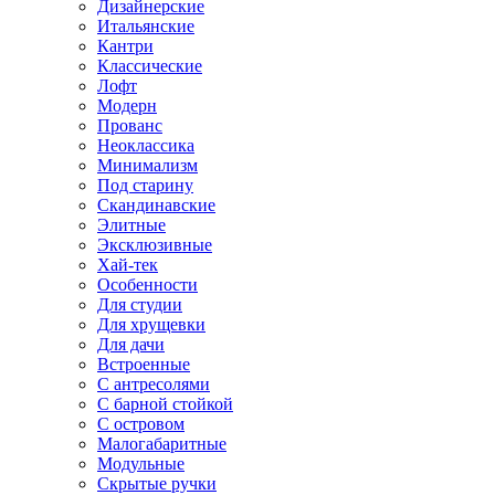
Дизайнерские
Итальянские
Кантри
Классические
Лофт
Модерн
Прованс
Неоклассика
Минимализм
Под старину
Скандинавские
Элитные
Эксклюзивные
Хай-тек
Особенности
Для студии
Для хрущевки
Для дачи
Встроенные
С антресолями
С барной стойкой
С островом
Малогабаритные
Модульные
Скрытые ручки