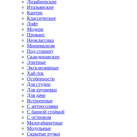
Дизайнерские
Итальянские
Кантри
Классические
Лофт
Модерн
Прованс
Неоклассика
Минимализм
Под старину
Скандинавские
Элитные
Эксклюзивные
Хай-тек
Особенности
Для студии
Для хрущевки
Для дачи
Встроенные
С антресолями
С барной стойкой
С островом
Малогабаритные
Модульные
Скрытые ручки