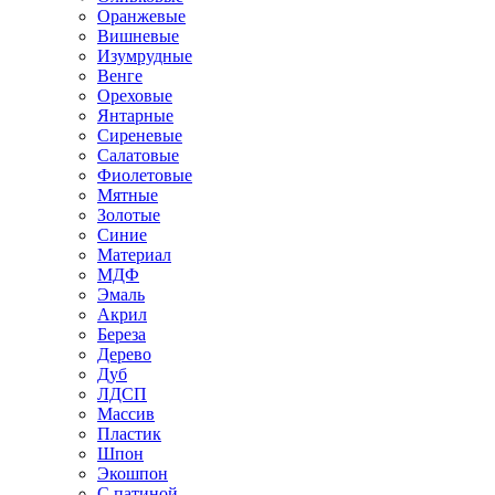
Оранжевые
Вишневые
Изумрудные
Венге
Ореховые
Янтарные
Сиреневые
Салатовые
Фиолетовые
Мятные
Золотые
Синие
Материал
МДФ
Эмаль
Акрил
Береза
Дерево
Дуб
ЛДСП
Массив
Пластик
Шпон
Экошпон
С патиной