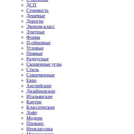
ДСП
Стоимость
Дешевые
Дорогие
Эконом-класс
Элитные
Форма
П-образные
Угловые
Прямые
Радиусные
Скошенные углы
Стиль
Современные
Евро
Английские
Дизайнерские
Итальянские
Кантри
Классические
Лофт
Модерн
Прованс
Неоклассика