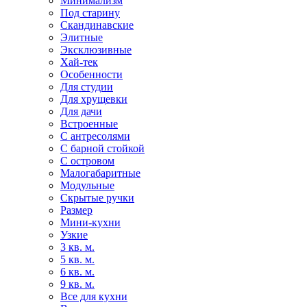
Минимализм
Под старину
Скандинавские
Элитные
Эксклюзивные
Хай-тек
Особенности
Для студии
Для хрущевки
Для дачи
Встроенные
С антресолями
С барной стойкой
С островом
Малогабаритные
Модульные
Скрытые ручки
Размер
Мини-кухни
Узкие
3 кв. м.
5 кв. м.
6 кв. м.
9 кв. м.
Все для кухни