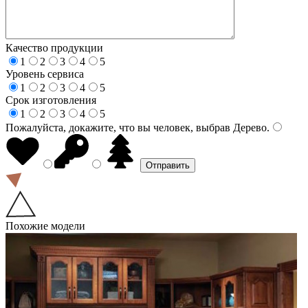
Качество продукции
1
2
3
4
5
Уровень сервиса
1
2
3
4
5
Срок изготовления
1
2
3
4
5
Пожалуйста, докажите, что вы человек, выбрав
Дерево
.
Похожие модели