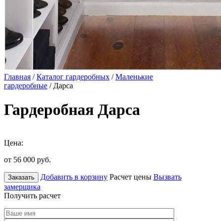
Главная
/
Каталог гардеробных
/
Маленькие
гардеробные
/ Дарса
Гардеробная Дарса
Цена:
от 56 000
руб.
Добавить в корзину
Расчет цены
Вызвать
Заказать
замерщика
Получить расчет