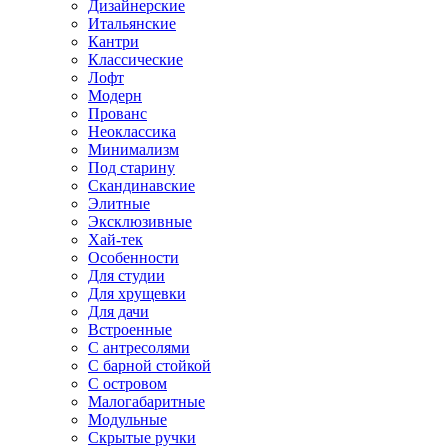
Дизайнерские
Итальянские
Кантри
Классические
Лофт
Модерн
Прованс
Неоклассика
Минимализм
Под старину
Скандинавские
Элитные
Эксклюзивные
Хай-тек
Особенности
Для студии
Для хрущевки
Для дачи
Встроенные
С антресолями
С барной стойкой
С островом
Малогабаритные
Модульные
Скрытые ручки