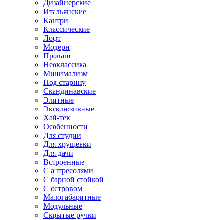
Дизайнерские
Итальянские
Кантри
Классические
Лофт
Модерн
Прованс
Неоклассика
Минимализм
Под старину
Скандинавские
Элитные
Эксклюзивные
Хай-тек
Особенности
Для студии
Для хрущевки
Для дачи
Встроенные
С антресолями
С барной стойкой
С островом
Малогабаритные
Модульные
Скрытые ручки