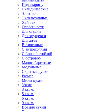
Минимализм
Под старину
Скандинавские
Элитные
Эксклюзивные
Хай-тек
Особенности
Для студии
Для хрущевки
Для дачи
Встроенные
С антресолями
С барной стойкой
С островом
Малогабаритные
Модульные
Скрытые ручки
Размер
Мини-кухни
Узкие
3 кв. м.
5 кв. м.
6 кв. м.
9 кв. м.
Все для кухни