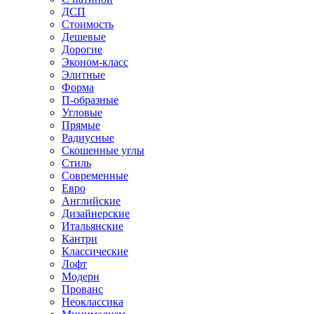
ДСП
Стоимость
Дешевые
Дорогие
Эконом-класс
Элитные
Форма
П-образные
Угловые
Прямые
Радиусные
Скошенные углы
Стиль
Современные
Евро
Английские
Дизайнерские
Итальянские
Кантри
Классические
Лофт
Модерн
Прованс
Неоклассика