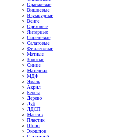
Оранжевые
Вишневые
Изумрудные
Венге
Ореховые
Янтарные
Сиреневые
Салатовые
Фиолетовые
Мятные
Золотые
Синие
Материал
МДФ
Эмаль
Акрил
Береза
Дерево
Дуб
ЛДСП
Массив
Пластик
Шпон
Экошпон
С патиной