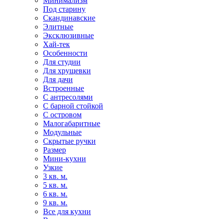
Минимализм
Под старину
Скандинавские
Элитные
Эксклюзивные
Хай-тек
Особенности
Для студии
Для хрущевки
Для дачи
Встроенные
С антресолями
С барной стойкой
С островом
Малогабаритные
Модульные
Скрытые ручки
Размер
Мини-кухни
Узкие
3 кв. м.
5 кв. м.
6 кв. м.
9 кв. м.
Все для кухни