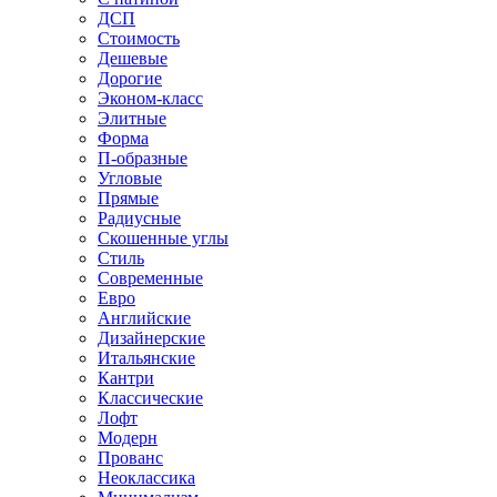
ДСП
Стоимость
Дешевые
Дорогие
Эконом-класс
Элитные
Форма
П-образные
Угловые
Прямые
Радиусные
Скошенные углы
Стиль
Современные
Евро
Английские
Дизайнерские
Итальянские
Кантри
Классические
Лофт
Модерн
Прованс
Неоклассика