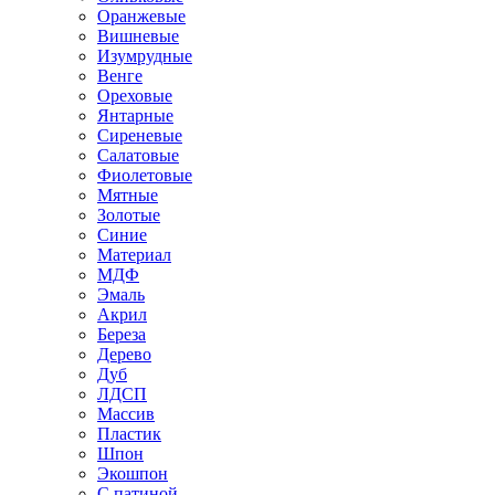
Оранжевые
Вишневые
Изумрудные
Венге
Ореховые
Янтарные
Сиреневые
Салатовые
Фиолетовые
Мятные
Золотые
Синие
Материал
МДФ
Эмаль
Акрил
Береза
Дерево
Дуб
ЛДСП
Массив
Пластик
Шпон
Экошпон
С патиной