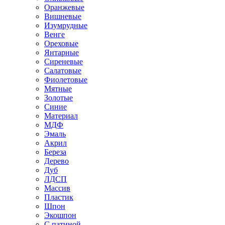
Оранжевые
Вишневые
Изумрудные
Венге
Ореховые
Янтарные
Сиреневые
Салатовые
Фиолетовые
Мятные
Золотые
Синие
Материал
МДФ
Эмаль
Акрил
Береза
Дерево
Дуб
ЛДСП
Массив
Пластик
Шпон
Экошпон
С патиной