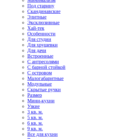
Минимализм
Под старину
Скандинавские
Элитные
Эксклюзивные
Хай-тек
Особенности
Для студии
Для хрущевки
Для дачи
Встроенные
С антресолями
С барной стойкой
С островом
Малогабаритные
Модульные
Скрытые ручки
Размер
Мини-кухни
Узкие
3 кв. м.
5 кв. м.
6 кв. м.
9 кв. м.
Все для кухни