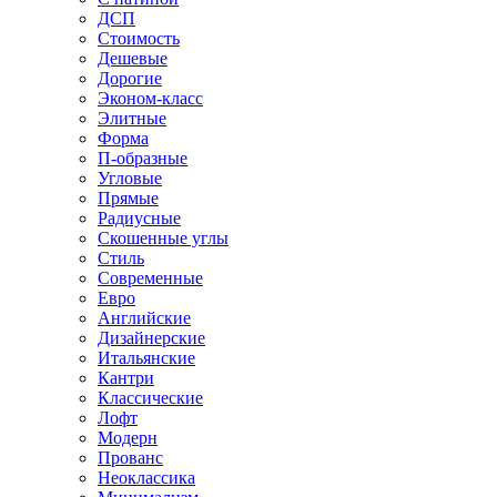
ДСП
Стоимость
Дешевые
Дорогие
Эконом-класс
Элитные
Форма
П-образные
Угловые
Прямые
Радиусные
Скошенные углы
Стиль
Современные
Евро
Английские
Дизайнерские
Итальянские
Кантри
Классические
Лофт
Модерн
Прованс
Неоклассика