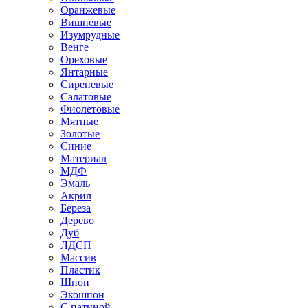
Оранжевые
Вишневые
Изумрудные
Венге
Ореховые
Янтарные
Сиреневые
Салатовые
Фиолетовые
Мятные
Золотые
Синие
Материал
МДФ
Эмаль
Акрил
Береза
Дерево
Дуб
ЛДСП
Массив
Пластик
Шпон
Экошпон
С патиной