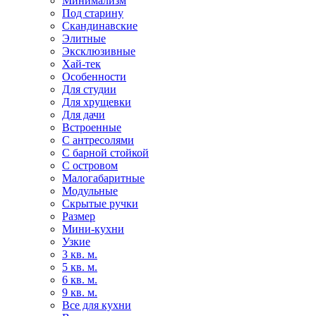
Минимализм
Под старину
Скандинавские
Элитные
Эксклюзивные
Хай-тек
Особенности
Для студии
Для хрущевки
Для дачи
Встроенные
С антресолями
С барной стойкой
С островом
Малогабаритные
Модульные
Скрытые ручки
Размер
Мини-кухни
Узкие
3 кв. м.
5 кв. м.
6 кв. м.
9 кв. м.
Все для кухни