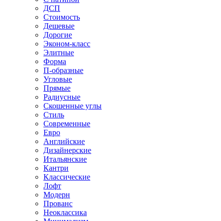
ДСП
Стоимость
Дешевые
Дорогие
Эконом-класс
Элитные
Форма
П-образные
Угловые
Прямые
Радиусные
Скошенные углы
Стиль
Современные
Евро
Английские
Дизайнерские
Итальянские
Кантри
Классические
Лофт
Модерн
Прованс
Неоклассика