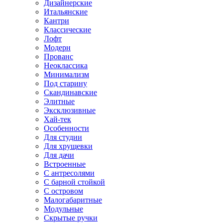
Дизайнерские
Итальянские
Кантри
Классические
Лофт
Модерн
Прованс
Неоклассика
Минимализм
Под старину
Скандинавские
Элитные
Эксклюзивные
Хай-тек
Особенности
Для студии
Для хрущевки
Для дачи
Встроенные
С антресолями
С барной стойкой
С островом
Малогабаритные
Модульные
Скрытые ручки