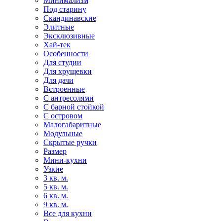
Минимализм
Под старину
Скандинавские
Элитные
Эксклюзивные
Хай-тек
Особенности
Для студии
Для хрущевки
Для дачи
Встроенные
С антресолями
С барной стойкой
С островом
Малогабаритные
Модульные
Скрытые ручки
Размер
Мини-кухни
Узкие
3 кв. м.
5 кв. м.
6 кв. м.
9 кв. м.
Все для кухни