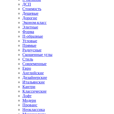
ДСП
Стоимость
Дешевые
Дорогие
Эконом-класс
Элитные
Форма
П-образные
Угловые
Прямые
Радиусные
Скошенные углы
Стиль
Современные
Евро
Английские
Дизайнерские
Итальянские
Кантри
Классические
Лофт
Модерн
Прованс
Неоклассика