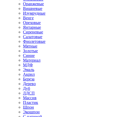
Оранжевые
Вишневые
Изумрудные
Венге
Ореховые
Янтарные
Сиреневые
Салатовые
Фиолетовые
Мятные
Золотые
Синие
Материал
МДФ
Эмаль
Акрил
Береза
Дерево
Дуб
ЛДСП
Массив
Пластик
Шпон
Экошпон
С патиной