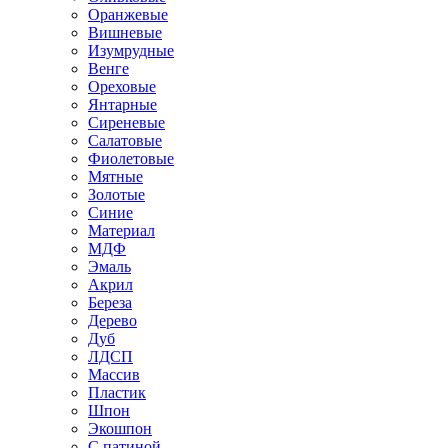
Оранжевые
Вишневые
Изумрудные
Венге
Ореховые
Янтарные
Сиреневые
Салатовые
Фиолетовые
Мятные
Золотые
Синие
Материал
МДФ
Эмаль
Акрил
Береза
Дерево
Дуб
ЛДСП
Массив
Пластик
Шпон
Экошпон
С патиной