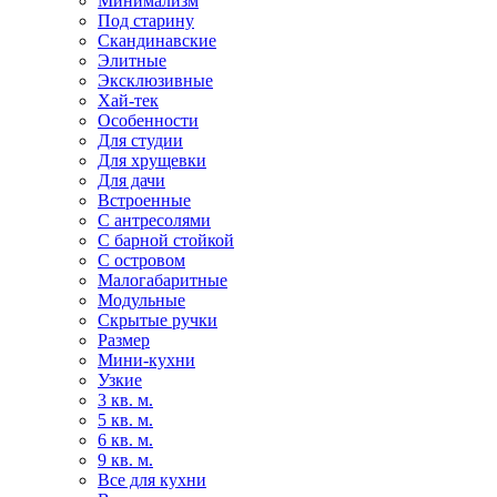
Минимализм
Под старину
Скандинавские
Элитные
Эксклюзивные
Хай-тек
Особенности
Для студии
Для хрущевки
Для дачи
Встроенные
С антресолями
С барной стойкой
С островом
Малогабаритные
Модульные
Скрытые ручки
Размер
Мини-кухни
Узкие
3 кв. м.
5 кв. м.
6 кв. м.
9 кв. м.
Все для кухни