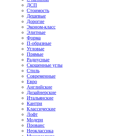
ДСП
Стоимость
Дешевые
Дорогие
Эконом-класс
Элитные
Форма
П-образные
Угловые
Прямые
Радиусные
Скошенные углы
Стиль
Современные
Евро
Английские
Дизайнерские
Итальянские
Кантри
Классические
Лофт
Модерн
Прованс
Неоклассика