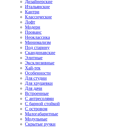
Дизайнерские
Итальянские
Кантри
Классические
Лофт
Модерн
Прованс
Неоклассика
Минимализм
Под старину
Скандинавские
Элитные
Эксклюзивные
Хай-тек
Особенности
Для студии
Для хрущевки
Для дачи
Встроенные
С антресолями
С барной стойкой
С островом
Малогабаритные
Модульные
Скрытые ручки