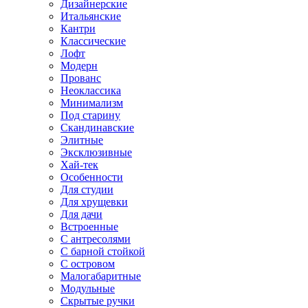
Дизайнерские
Итальянские
Кантри
Классические
Лофт
Модерн
Прованс
Неоклассика
Минимализм
Под старину
Скандинавские
Элитные
Эксклюзивные
Хай-тек
Особенности
Для студии
Для хрущевки
Для дачи
Встроенные
С антресолями
С барной стойкой
С островом
Малогабаритные
Модульные
Скрытые ручки