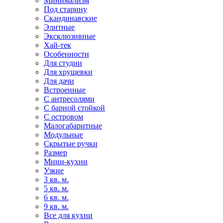
Минимализм
Под старину
Скандинавские
Элитные
Эксклюзивные
Хай-тек
Особенности
Для студии
Для хрущевки
Для дачи
Встроенные
С антресолями
С барной стойкой
С островом
Малогабаритные
Модульные
Скрытые ручки
Размер
Мини-кухни
Узкие
3 кв. м.
5 кв. м.
6 кв. м.
9 кв. м.
Все для кухни