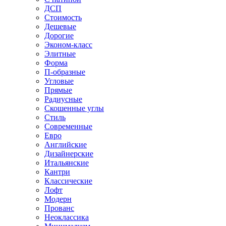
ДСП
Стоимость
Дешевые
Дорогие
Эконом-класс
Элитные
Форма
П-образные
Угловые
Прямые
Радиусные
Скошенные углы
Стиль
Современные
Евро
Английские
Дизайнерские
Итальянские
Кантри
Классические
Лофт
Модерн
Прованс
Неоклассика