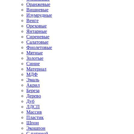
Оранжевые
Вишневые
Изумрудные
Венге
Ореховые
Янтарные
Сиреневые
Салатовые
Фиолетовые
Мятные
Золотые
Синие
Материал
МДФ
Эмаль
Акрил
Береза
Дерево
Дуб
ЛДСП
Массив
Пластик
Шпон
Экошпон
С патиной