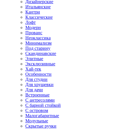
Дизайнерские
Итальянские
Кантри
Классические
Лофт
Модерн
Прованс
Неоклассика
Минимализм
Под старину
Скандинавские
Элитные
Эксклюзивные
Хай-тек
Особенности
Для студии
Для хрущевки
Для дачи
Встроенные
С антресолями
С барной стойкой
С островом
Малогабаритные
Модульные
Скрытые ручки