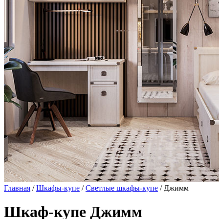
Главная
/
Шкафы-купе
/
Светлые шкафы-купе
/ Джимм
Шкаф-купе Джимм