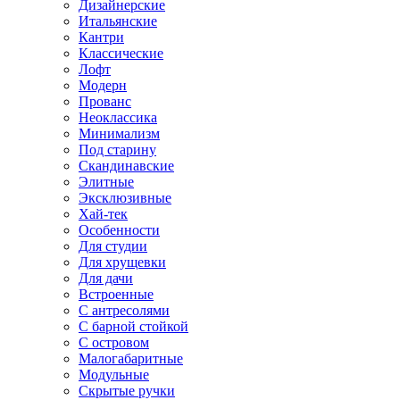
Дизайнерские
Итальянские
Кантри
Классические
Лофт
Модерн
Прованс
Неоклассика
Минимализм
Под старину
Скандинавские
Элитные
Эксклюзивные
Хай-тек
Особенности
Для студии
Для хрущевки
Для дачи
Встроенные
С антресолями
С барной стойкой
С островом
Малогабаритные
Модульные
Скрытые ручки