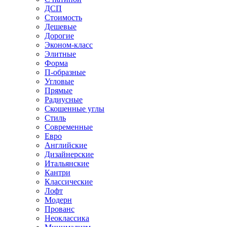
ДСП
Стоимость
Дешевые
Дорогие
Эконом-класс
Элитные
Форма
П-образные
Угловые
Прямые
Радиусные
Скошенные углы
Стиль
Современные
Евро
Английские
Дизайнерские
Итальянские
Кантри
Классические
Лофт
Модерн
Прованс
Неоклассика