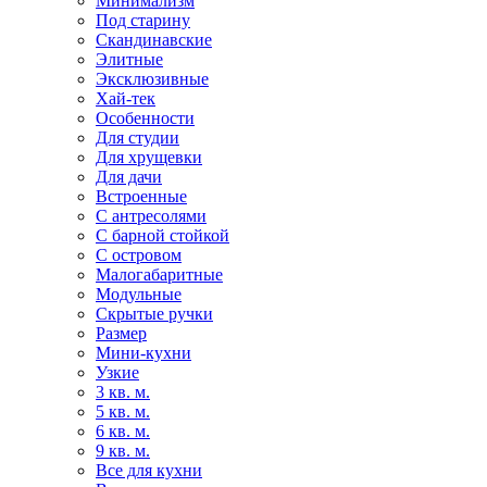
Минимализм
Под старину
Скандинавские
Элитные
Эксклюзивные
Хай-тек
Особенности
Для студии
Для хрущевки
Для дачи
Встроенные
С антресолями
С барной стойкой
С островом
Малогабаритные
Модульные
Скрытые ручки
Размер
Мини-кухни
Узкие
3 кв. м.
5 кв. м.
6 кв. м.
9 кв. м.
Все для кухни