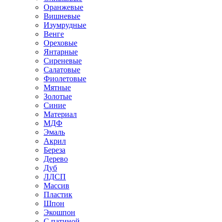
Оранжевые
Вишневые
Изумрудные
Венге
Ореховые
Янтарные
Сиреневые
Салатовые
Фиолетовые
Мятные
Золотые
Синие
Материал
МДФ
Эмаль
Акрил
Береза
Дерево
Дуб
ЛДСП
Массив
Пластик
Шпон
Экошпон
С патиной