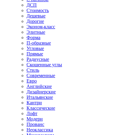
ДСП
Стоимость
Дешевые
Дорогие
Эконом-класс
Элитные
Форма
П-образные
Угловые
Прямые
Радиусные
Скошенные углы
Стиль
Современные
Евро
Английские
Дизайнерские
Итальянские
Кантри
Классические
Лофт
Модерн
Прованс
Неоклассика