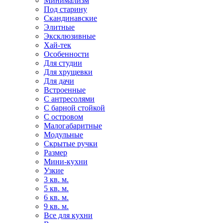
Минимализм
Под старину
Скандинавские
Элитные
Эксклюзивные
Хай-тек
Особенности
Для студии
Для хрущевки
Для дачи
Встроенные
С антресолями
С барной стойкой
С островом
Малогабаритные
Модульные
Скрытые ручки
Размер
Мини-кухни
Узкие
3 кв. м.
5 кв. м.
6 кв. м.
9 кв. м.
Все для кухни