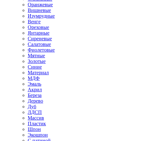
Оранжевые
Вишневые
Изумрудные
Венге
Ореховые
Янтарные
Сиреневые
Салатовые
Фиолетовые
Мятные
Золотые
Синие
Материал
МДФ
Эмаль
Акрил
Береза
Дерево
Дуб
ЛДСП
Массив
Пластик
Шпон
Экошпон
С патиной