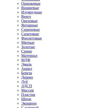
Оранжевые
Вишневые
Изумрудные
Венге
Ореховые
Янтарные
Сиреневые
Салатовые
Фиолетовые
Мятные
Золотые
Синие
Материал
МДФ
Эмаль
Акрил
Береза
Дерево
Дуб
ЛДСП
Массив
Пластик
Шпон
Экошпон
С патиной