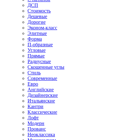
ДСП
Стоимость
Дешевые
Дорогие
Эконом-класс
Элитные
Форма
П-образные
Угловые
Прямые
Радиусные
Скошенные углы
Стиль
Современные
Евро
Английские
Дизайнерские
Итальянские
Кантри
Классические
Лофт
Модерн
Прованс
Неоклассика