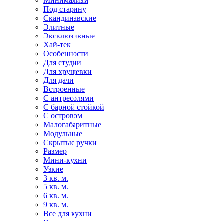
Минимализм
Под старину
Скандинавские
Элитные
Эксклюзивные
Хай-тек
Особенности
Для студии
Для хрущевки
Для дачи
Встроенные
С антресолями
С барной стойкой
С островом
Малогабаритные
Модульные
Скрытые ручки
Размер
Мини-кухни
Узкие
3 кв. м.
5 кв. м.
6 кв. м.
9 кв. м.
Все для кухни