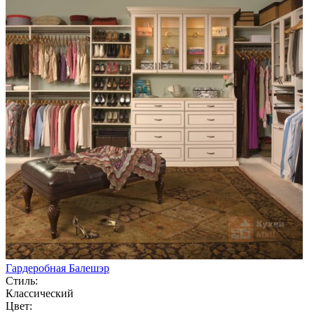
Гардеробная Балешэр
Стиль:
Классический
Цвет: