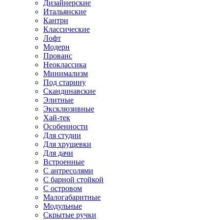
Дизайнерские
Итальянские
Кантри
Классические
Лофт
Модерн
Прованс
Неоклассика
Минимализм
Под старину
Скандинавские
Элитные
Эксклюзивные
Хай-тек
Особенности
Для студии
Для хрущевки
Для дачи
Встроенные
С антресолями
С барной стойкой
С островом
Малогабаритные
Модульные
Скрытые ручки