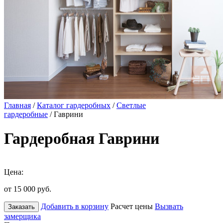
Главная
/
Каталог гардеробных
/
Светлые
гардеробные
/ Гаврини
Гардеробная Гаврини
Цена:
от 15 000
руб.
Добавить в корзину
Расчет цены
Вызвать
Заказать
замерщика