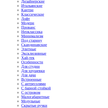
Дизайнерские
Итальянские
Кантри
Классические
Лофт
Модерн
Прованс
Неоклассика
Минимализм
Под старину
Скандинавские
Элитные
Эксклюзивные
Хай-тек
Особенности
Для студии
Для хрущевки
Для дачи
Встроенные
С антресолями
С барной стойкой
С островом
Малогабаритные
Модульные
Скрытые ручки