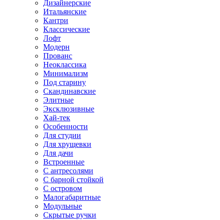
Дизайнерские
Итальянские
Кантри
Классические
Лофт
Модерн
Прованс
Неоклассика
Минимализм
Под старину
Скандинавские
Элитные
Эксклюзивные
Хай-тек
Особенности
Для студии
Для хрущевки
Для дачи
Встроенные
С антресолями
С барной стойкой
С островом
Малогабаритные
Модульные
Скрытые ручки