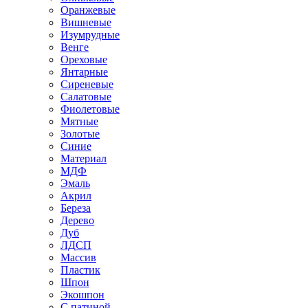
Оранжевые
Вишневые
Изумрудные
Венге
Ореховые
Янтарные
Сиреневые
Салатовые
Фиолетовые
Мятные
Золотые
Синие
Материал
МДФ
Эмаль
Акрил
Береза
Дерево
Дуб
ЛДСП
Массив
Пластик
Шпон
Экошпон
С патиной