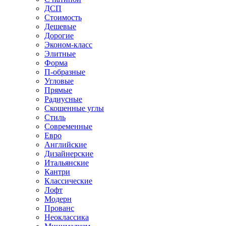
ДСП
Стоимость
Дешевые
Дорогие
Эконом-класс
Элитные
Форма
П-образные
Угловые
Прямые
Радиусные
Скошенные углы
Стиль
Современные
Евро
Английские
Дизайнерские
Итальянские
Кантри
Классические
Лофт
Модерн
Прованс
Неоклассика