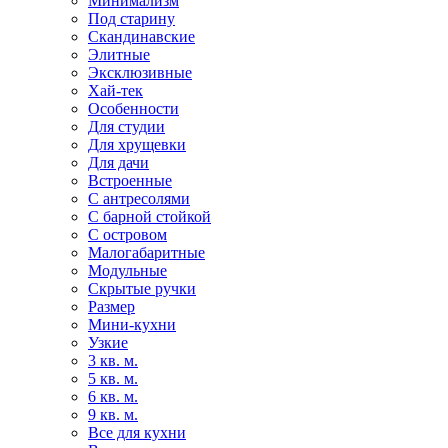
Минимализм
Под старину
Скандинавские
Элитные
Эксклюзивные
Хай-тек
Особенности
Для студии
Для хрущевки
Для дачи
Встроенные
С антресолями
С барной стойкой
С островом
Малогабаритные
Модульные
Скрытые ручки
Размер
Мини-кухни
Узкие
3 кв. м.
5 кв. м.
6 кв. м.
9 кв. м.
Все для кухни