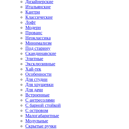
Дизайнерские
Итальянские
Кантри
Классические
Лофт
Модерн
Прованс
Неоклассика
Минимализм
Под старину
Скандинавские
Элитные
Эксклюзивные
Хай-тек
Особенности
Для студии
Для хрущевки
Для дачи
Встроенные
С антресолями
С барной стойкой
С островом
Малогабаритные
Модульные
Скрытые ручки