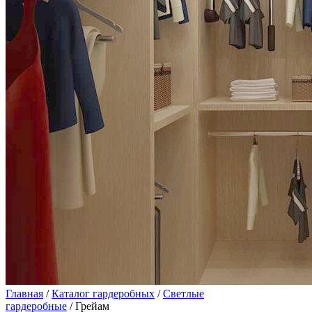
Главная
/
Каталог гардеробных
/
Светлые
гардеробные
/ Грейам