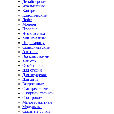
Дизайнерские
Итальянские
Кантри
Классические
Лофт
Модерн
Прованс
Неоклассика
Минимализм
Под старину
Скандинавские
Элитные
Эксклюзивные
Хай-тек
Особенности
Для студии
Для хрущевки
Для дачи
Встроенные
С антресолями
С барной стойкой
С островом
Малогабаритные
Модульные
Скрытые ручки