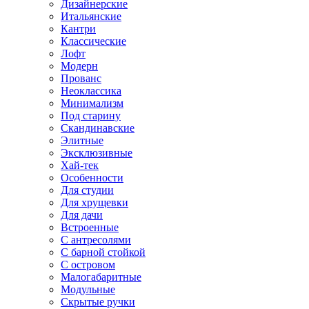
Дизайнерские
Итальянские
Кантри
Классические
Лофт
Модерн
Прованс
Неоклассика
Минимализм
Под старину
Скандинавские
Элитные
Эксклюзивные
Хай-тек
Особенности
Для студии
Для хрущевки
Для дачи
Встроенные
С антресолями
С барной стойкой
С островом
Малогабаритные
Модульные
Скрытые ручки