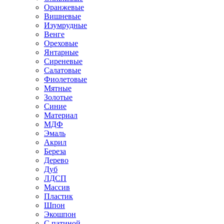
Оранжевые
Вишневые
Изумрудные
Венге
Ореховые
Янтарные
Сиреневые
Салатовые
Фиолетовые
Мятные
Золотые
Синие
Материал
МДФ
Эмаль
Акрил
Береза
Дерево
Дуб
ЛДСП
Массив
Пластик
Шпон
Экошпон
С патиной