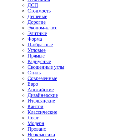
ДСП
Стоимость
Дешевые
Дорогие
Эконом-класс
Элитные
Форма
П-образные
Угловые
Прямые
Радиусные
Скошенные углы
Стиль
Современные
Евро
Английские
Дизайнерские
Итальянские
Кантри
Классические
Лофт
Модерн
Прованс
Неоклассика