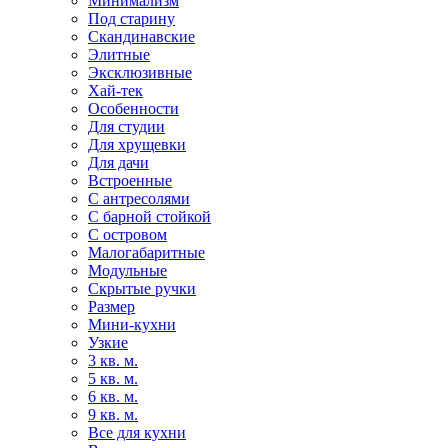
Минимализм
Под старину
Скандинавские
Элитные
Эксклюзивные
Хай-тек
Особенности
Для студии
Для хрущевки
Для дачи
Встроенные
С антресолями
С барной стойкой
С островом
Малогабаритные
Модульные
Скрытые ручки
Размер
Мини-кухни
Узкие
3 кв. м.
5 кв. м.
6 кв. м.
9 кв. м.
Все для кухни