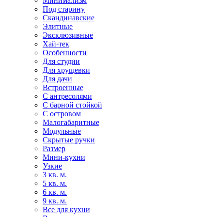
Минимализм
Под старину
Скандинавские
Элитные
Эксклюзивные
Хай-тек
Особенности
Для студии
Для хрущевки
Для дачи
Встроенные
С антресолями
С барной стойкой
С островом
Малогабаритные
Модульные
Скрытые ручки
Размер
Мини-кухни
Узкие
3 кв. м.
5 кв. м.
6 кв. м.
9 кв. м.
Все для кухни