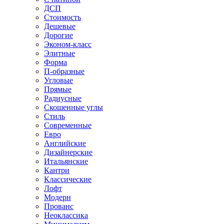
ДСП
Стоимость
Дешевые
Дорогие
Эконом-класс
Элитные
Форма
П-образные
Угловые
Прямые
Радиусные
Скошенные углы
Стиль
Современные
Евро
Английские
Дизайнерские
Итальянские
Кантри
Классические
Лофт
Модерн
Прованс
Неоклассика