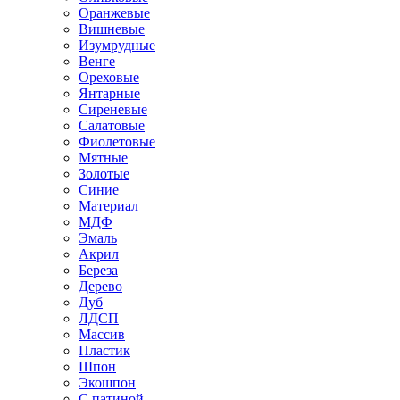
Оранжевые
Вишневые
Изумрудные
Венге
Ореховые
Янтарные
Сиреневые
Салатовые
Фиолетовые
Мятные
Золотые
Синие
Материал
МДФ
Эмаль
Акрил
Береза
Дерево
Дуб
ЛДСП
Массив
Пластик
Шпон
Экошпон
С патиной