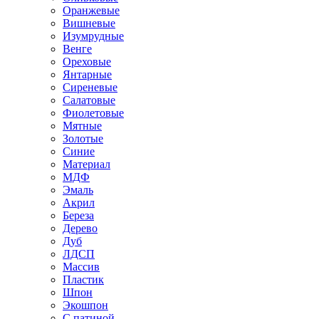
Оранжевые
Вишневые
Изумрудные
Венге
Ореховые
Янтарные
Сиреневые
Салатовые
Фиолетовые
Мятные
Золотые
Синие
Материал
МДФ
Эмаль
Акрил
Береза
Дерево
Дуб
ЛДСП
Массив
Пластик
Шпон
Экошпон
С патиной