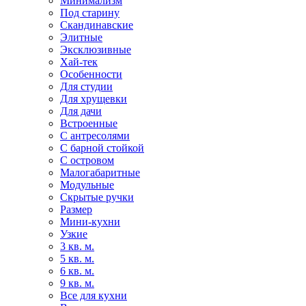
Минимализм
Под старину
Скандинавские
Элитные
Эксклюзивные
Хай-тек
Особенности
Для студии
Для хрущевки
Для дачи
Встроенные
С антресолями
С барной стойкой
С островом
Малогабаритные
Модульные
Скрытые ручки
Размер
Мини-кухни
Узкие
3 кв. м.
5 кв. м.
6 кв. м.
9 кв. м.
Все для кухни