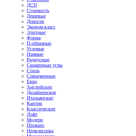
ДСП
Стоимость
Дешевые
Дорогие
Эконом-класс
Элитные
Форма
П-образные
Угловые
Прямые
Радиусные
Скошенные углы
Стиль
Современные
Евро
Английские
Дизайнерские
Итальянские
Кантри
Классические
Лофт
Модерн
Прованс
Неоклассика