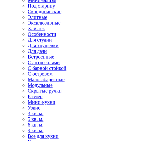
Минимализм
Под старину
Скандинавские
Элитные
Эксклюзивные
Хай-тек
Особенности
Для студии
Для хрущевки
Для дачи
Встроенные
С антресолями
С барной стойкой
С островом
Малогабаритные
Модульные
Скрытые ручки
Размер
Мини-кухни
Узкие
3 кв. м.
5 кв. м.
6 кв. м.
9 кв. м.
Все для кухни