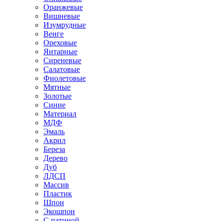
Оранжевые
Вишневые
Изумрудные
Венге
Ореховые
Янтарные
Сиреневые
Салатовые
Фиолетовые
Мятные
Золотые
Синие
Материал
МДФ
Эмаль
Акрил
Береза
Дерево
Дуб
ЛДСП
Массив
Пластик
Шпон
Экошпон
С патиной