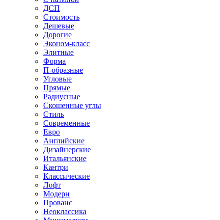
ДСП
Стоимость
Дешевые
Дорогие
Эконом-класс
Элитные
Форма
П-образные
Угловые
Прямые
Радиусные
Скошенные углы
Стиль
Современные
Евро
Английские
Дизайнерские
Итальянские
Кантри
Классические
Лофт
Модерн
Прованс
Неоклассика