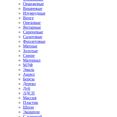
Оранжевые
Вишневые
Изумрудные
Венге
Ореховые
Янтарные
Сиреневые
Салатовые
Фиолетовые
Мятные
Золотые
Синие
Материал
МДФ
Эмаль
Акрил
Береза
Дерево
Дуб
ЛДСП
Массив
Пластик
Шпон
Экошпон
С патиной