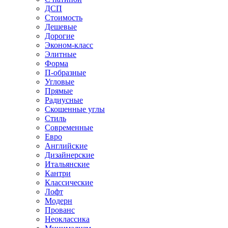
ДСП
Стоимость
Дешевые
Дорогие
Эконом-класс
Элитные
Форма
П-образные
Угловые
Прямые
Радиусные
Скошенные углы
Стиль
Современные
Евро
Английские
Дизайнерские
Итальянские
Кантри
Классические
Лофт
Модерн
Прованс
Неоклассика