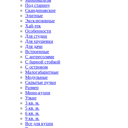
Минимализм
Под старину
Скандинавские
Элитные
Эксклюзивные
Хай-тек
Особенности
Для студии
Для хрущевки
Для дачи
Встроенные
С антресолями
С барной стойкой
С островом
Малогабаритные
Модульные
Скрытые ручки
Размер
Мини-кухни
Узкие
3 кв. м.
5 кв. м.
6 кв. м.
9 кв. м.
Все для кухни