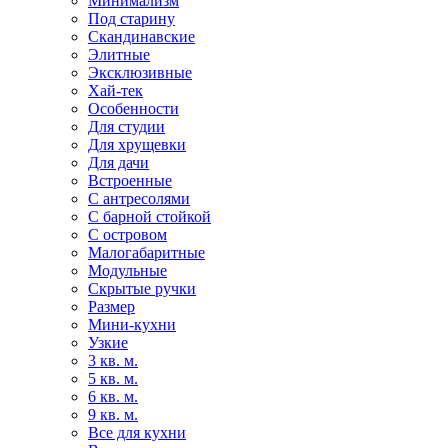
Минимализм
Под старину
Скандинавские
Элитные
Эксклюзивные
Хай-тек
Особенности
Для студии
Для хрущевки
Для дачи
Встроенные
С антресолями
С барной стойкой
С островом
Малогабаритные
Модульные
Скрытые ручки
Размер
Мини-кухни
Узкие
3 кв. м.
5 кв. м.
6 кв. м.
9 кв. м.
Все для кухни