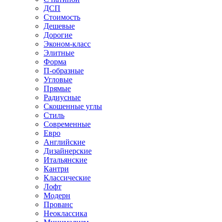
ДСП
Стоимость
Дешевые
Дорогие
Эконом-класс
Элитные
Форма
П-образные
Угловые
Прямые
Радиусные
Скошенные углы
Стиль
Современные
Евро
Английские
Дизайнерские
Итальянские
Кантри
Классические
Лофт
Модерн
Прованс
Неоклассика