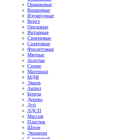
Оранжевые
Вишневые
Изумрудные
Венге
Ореховые
Янтарные
Сиреневые
Салатовые
Фиолетовые
Мятные
Золотые
Синие
Материал
МДФ
Эмаль
Акрил
Береза
Дерево
Дуб
ЛДСП
Массив
Пластик
Шпон
Экошпон
С патиной