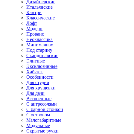
Дизайнерские
Итальянские
Кантри
Классические
Лофт
Модерн
Прованс
Неоклассика
Минимализм
Под старину
Скандинавские
Элитные
Эксклюзивные
Хай-тек
Особенности
Для студии
Для хрущевки
Для дачи
Встроенные
С антресолями
С барной стойкой
С островом
Малогабаритные
Модульные
Скрытые ручки