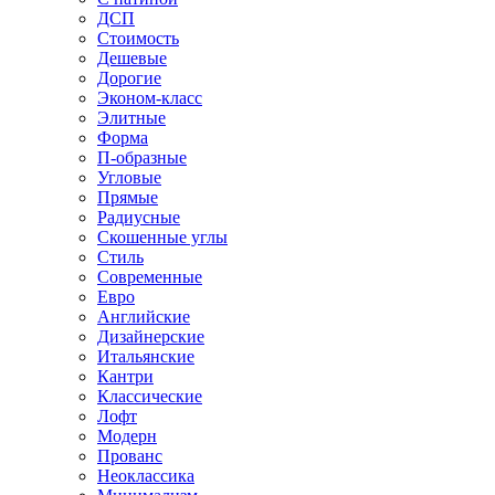
ДСП
Стоимость
Дешевые
Дорогие
Эконом-класс
Элитные
Форма
П-образные
Угловые
Прямые
Радиусные
Скошенные углы
Стиль
Современные
Евро
Английские
Дизайнерские
Итальянские
Кантри
Классические
Лофт
Модерн
Прованс
Неоклассика