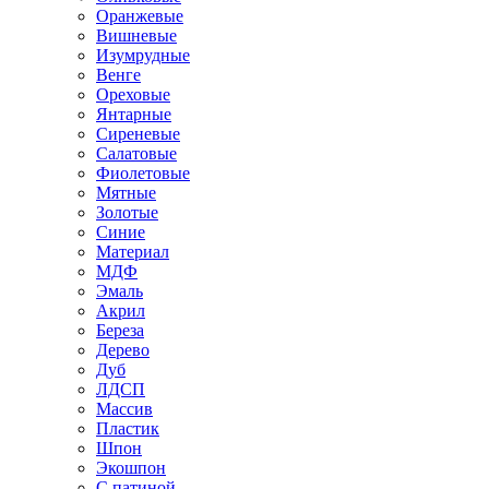
Оранжевые
Вишневые
Изумрудные
Венге
Ореховые
Янтарные
Сиреневые
Салатовые
Фиолетовые
Мятные
Золотые
Синие
Материал
МДФ
Эмаль
Акрил
Береза
Дерево
Дуб
ЛДСП
Массив
Пластик
Шпон
Экошпон
С патиной