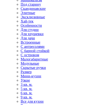
Минимализм
Под старину
Скандинавские
Элитные
Эксклюзивные
Хай-тек
Особенности
Для студии
Для хрущевки
Для дачи
Встроенные
С антресолями
С барной стойкой
С островом
Малогабаритные
Модульные
Скрытые ручки
Размер
Мини-кухни
Узкие
3 кв. м.
5 кв. м.
6 кв. м.
9 кв. м.
Все для кухни