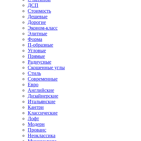
ДСП
Стоимость
Дешевые
Дорогие
Эконом-класс
Элитные
Форма
П-образные
Угловые
Прямые
Радиусные
Скошенные углы
Стиль
Современные
Евро
Английские
Дизайнерские
Итальянские
Кантри
Классические
Лофт
Модерн
Прованс
Неоклассика