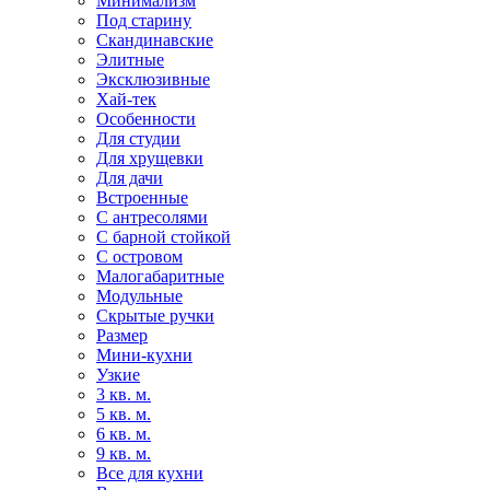
Минимализм
Под старину
Скандинавские
Элитные
Эксклюзивные
Хай-тек
Особенности
Для студии
Для хрущевки
Для дачи
Встроенные
С антресолями
С барной стойкой
С островом
Малогабаритные
Модульные
Скрытые ручки
Размер
Мини-кухни
Узкие
3 кв. м.
5 кв. м.
6 кв. м.
9 кв. м.
Все для кухни