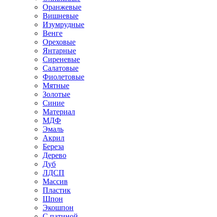
Оранжевые
Вишневые
Изумрудные
Венге
Ореховые
Янтарные
Сиреневые
Салатовые
Фиолетовые
Мятные
Золотые
Синие
Материал
МДФ
Эмаль
Акрил
Береза
Дерево
Дуб
ЛДСП
Массив
Пластик
Шпон
Экошпон
С патиной