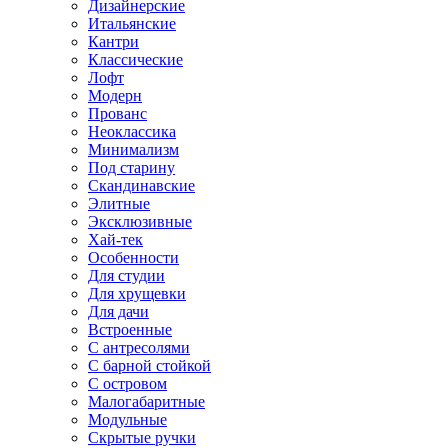
Дизайнерские
Итальянские
Кантри
Классические
Лофт
Модерн
Прованс
Неоклассика
Минимализм
Под старину
Скандинавские
Элитные
Эксклюзивные
Хай-тек
Особенности
Для студии
Для хрущевки
Для дачи
Встроенные
С антресолями
С барной стойкой
С островом
Малогабаритные
Модульные
Скрытые ручки