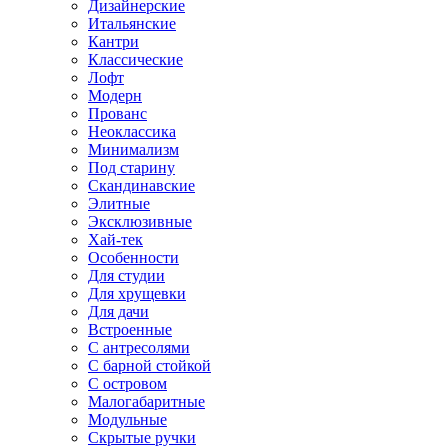
Дизайнерские
Итальянские
Кантри
Классические
Лофт
Модерн
Прованс
Неоклассика
Минимализм
Под старину
Скандинавские
Элитные
Эксклюзивные
Хай-тек
Особенности
Для студии
Для хрущевки
Для дачи
Встроенные
С антресолями
С барной стойкой
С островом
Малогабаритные
Модульные
Скрытые ручки