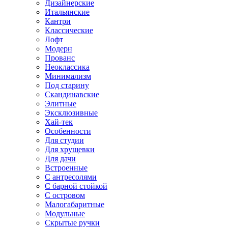
Дизайнерские
Итальянские
Кантри
Классические
Лофт
Модерн
Прованс
Неоклассика
Минимализм
Под старину
Скандинавские
Элитные
Эксклюзивные
Хай-тек
Особенности
Для студии
Для хрущевки
Для дачи
Встроенные
С антресолями
С барной стойкой
С островом
Малогабаритные
Модульные
Скрытые ручки