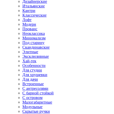
Дизайнерские
Итальянские
Кантри
Классические
Лофт
Модерн
Прованс
Неоклассика
Минимализм
Под старину
Скандинавские
Элитные
Эксклюзивные
Хай-тек
Особенности
Для студии
Для хрущевки
Для дачи
Встроенные
С антресолями
С барной стойкой
С островом
Малогабаритные
Модульные
Скрытые ручки