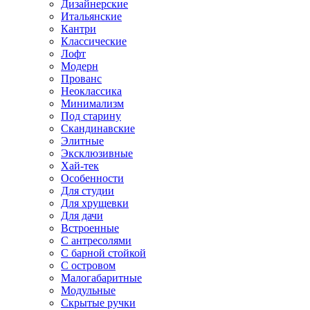
Дизайнерские
Итальянские
Кантри
Классические
Лофт
Модерн
Прованс
Неоклассика
Минимализм
Под старину
Скандинавские
Элитные
Эксклюзивные
Хай-тек
Особенности
Для студии
Для хрущевки
Для дачи
Встроенные
С антресолями
С барной стойкой
С островом
Малогабаритные
Модульные
Скрытые ручки