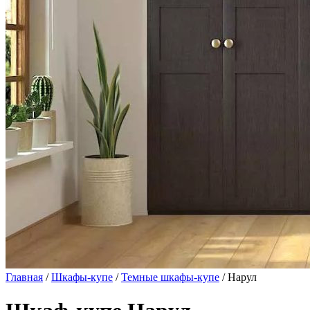
Главная
/
Шкафы-купе
/
Темные шкафы-купе
/ Нарул