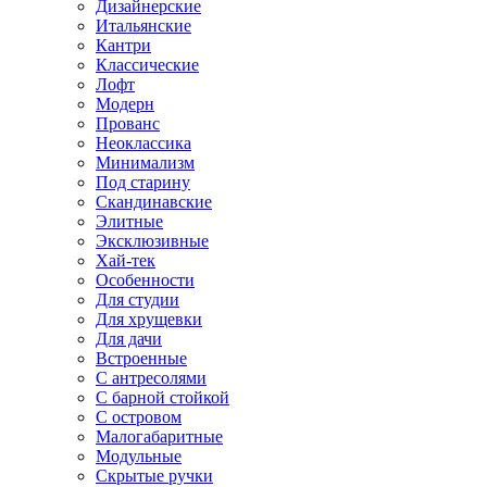
Дизайнерские
Итальянские
Кантри
Классические
Лофт
Модерн
Прованс
Неоклассика
Минимализм
Под старину
Скандинавские
Элитные
Эксклюзивные
Хай-тек
Особенности
Для студии
Для хрущевки
Для дачи
Встроенные
С антресолями
С барной стойкой
С островом
Малогабаритные
Модульные
Скрытые ручки