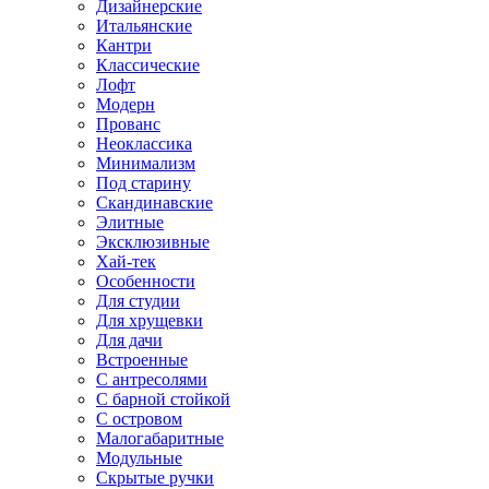
Дизайнерские
Итальянские
Кантри
Классические
Лофт
Модерн
Прованс
Неоклассика
Минимализм
Под старину
Скандинавские
Элитные
Эксклюзивные
Хай-тек
Особенности
Для студии
Для хрущевки
Для дачи
Встроенные
С антресолями
С барной стойкой
С островом
Малогабаритные
Модульные
Скрытые ручки