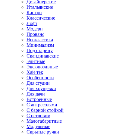
Дизайнерские
Итальянские
Кантри
Классические
Лофт
Модерн
Прованс
Неоклассика
Минимализм
Под старину
Скандинавские
Элитные
Эксклюзивные
Хай-тек
Особенности
Для студии
Для хрущевки
Для дачи
Встроенные
С антресолями
С барной стойкой
С островом
Малогабаритные
Модульные
Скрытые ручки