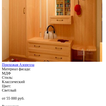
Прихожая Азорелла
Материал фасада:
МДФ
Стиль:
Классический
Цвет:
Светлый
от 55 000 руб.