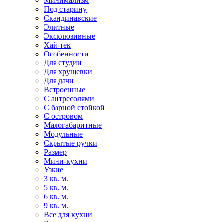
Минимализм
Под старину
Скандинавские
Элитные
Эксклюзивные
Хай-тек
Особенности
Для студии
Для хрущевки
Для дачи
Встроенные
С антресолями
С барной стойкой
С островом
Малогабаритные
Модульные
Скрытые ручки
Размер
Мини-кухни
Узкие
3 кв. м.
5 кв. м.
6 кв. м.
9 кв. м.
Все для кухни