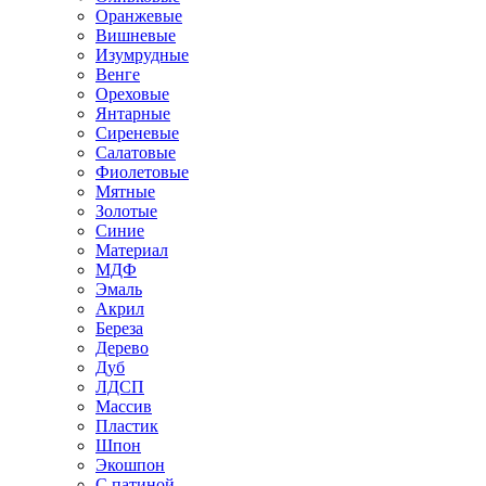
Оранжевые
Вишневые
Изумрудные
Венге
Ореховые
Янтарные
Сиреневые
Салатовые
Фиолетовые
Мятные
Золотые
Синие
Материал
МДФ
Эмаль
Акрил
Береза
Дерево
Дуб
ЛДСП
Массив
Пластик
Шпон
Экошпон
С патиной