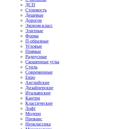
ДСП
Стоимость
Дешевые
Дорогие
Эконом-класс
Элитные
Форма
П-образные
Угловые
Прямые
Радиусные
Скошенные углы
Стиль
Современные
Евро
Английские
Дизайнерские
Итальянские
Кантри
Классические
Лофт
Модерн
Прованс
Неоклассика