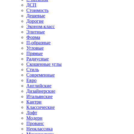
ДСП
Стоимость
Дешевые
Дорогие
Эконом-класс
Элитные
Форма
П-образные
Угловые
Прямые
Радиусные
Скошенные углы
Стиль
Современные
Евро
Английские
Дизайнерские
Итальянские
Кантри
Классические
Лофт
Модерн
Прованс
Неоклассика