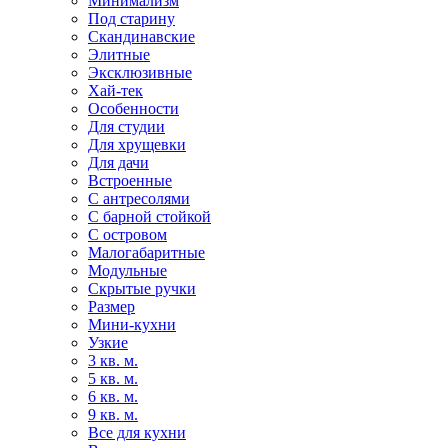
Минимализм
Под старину
Скандинавские
Элитные
Эксклюзивные
Хай-тек
Особенности
Для студии
Для хрущевки
Для дачи
Встроенные
С антресолями
С барной стойкой
С островом
Малогабаритные
Модульные
Скрытые ручки
Размер
Мини-кухни
Узкие
3 кв. м.
5 кв. м.
6 кв. м.
9 кв. м.
Все для кухни