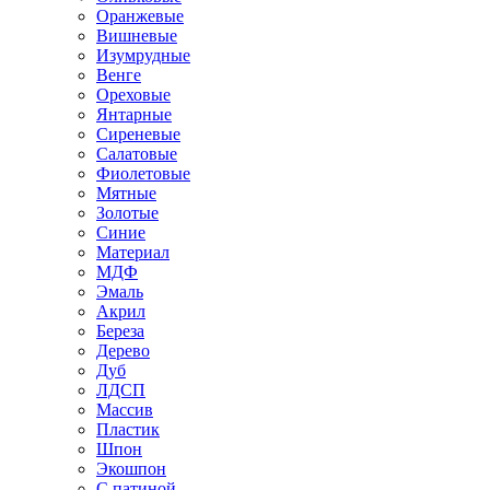
Оранжевые
Вишневые
Изумрудные
Венге
Ореховые
Янтарные
Сиреневые
Салатовые
Фиолетовые
Мятные
Золотые
Синие
Материал
МДФ
Эмаль
Акрил
Береза
Дерево
Дуб
ЛДСП
Массив
Пластик
Шпон
Экошпон
С патиной