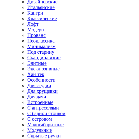
Дизайнерские
Итальянские
Кантри
Классические
Лофт
Модерн
Прованс
Неоклассика
Минимализм
Под старину
Скандинавские
Элитные
Эксклюзивные
Хай-тек
Особенности
Для студии
Для хрущевки
Для дачи
Встроенные
С антресолями
С барной стойкой
С островом
Малогабаритные
Модульные
Скрытые ручки