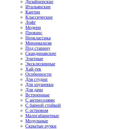
Дизайнерские
Итальянские
Кантри
Классические
Лофт
Модерн
Прованс
Неоклассика
Минимализм
Под старину
Скандинавские
Элитные
Эксклюзивные
Хай-тек
Особенности
Для студии
Для хрущевки
Для дачи
Встроенные
С антресолями
С барной стойкой
С островом
Малогабаритные
Модульные
Скрытые ручки